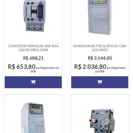
CONTATOR TRIPOLAR 40A 3NA
INVERSOR DE FREQUÊNCIA 1,8A
24V DC WEG CWB
1CV 380V
CFW300A01PT8T4NB20 WEG
R$ 688,21
R$ 2.144,00
R$ 653,80
R$ 2.036,80
no Depósito ou
no Depósito
PIX
ou PIX