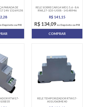
ÇA PARADA DE
RELE SOBRECARGA WEG 5,6 - 8 A
7 24V 15269158
RWL27-1D3-U008 - 14148946
EG
2,28
R$ 141,15
R$ 134,09
o Depósito ou PIX
no Depósito ou PIX
PRAR
COMPRAR
ZADOR RTW17-
RELE TEMPORIZADOR RTW17-
010SE05
A01U060ME40