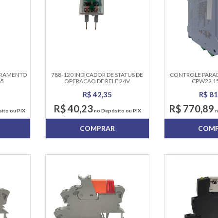
TORAMENTO
788-120 INDICADOR DE STATUS DE
CONTROLE PARA
65
OPERACAO DE RELE 24V
CPW22 1
R$ 42,35
R$ 81
R$ 40,23
R$ 770,89
ito ou PIX
no Depósito ou PIX
n
COMPRAR
COM