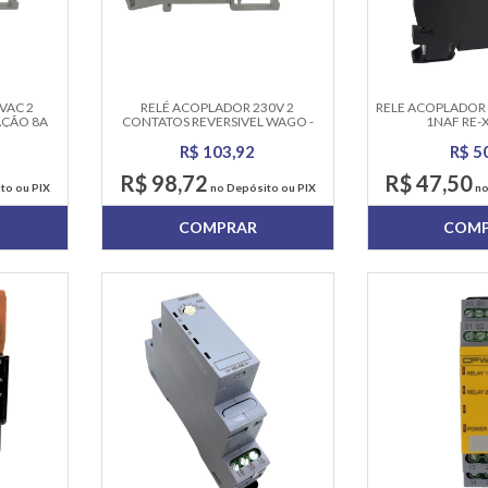
VAC 2
RELÉ ACOPLADOR 230V 2
RELE ACOPLADOR
ÇÃO 8A
CONTATOS REVERSIVEL WAGO -
1NAF RE-
788-516
R$ 103,92
R$ 5
R$ 98,72
R$ 47,50
to ou PIX
no Depósito ou PIX
no
COMPRAR
COM