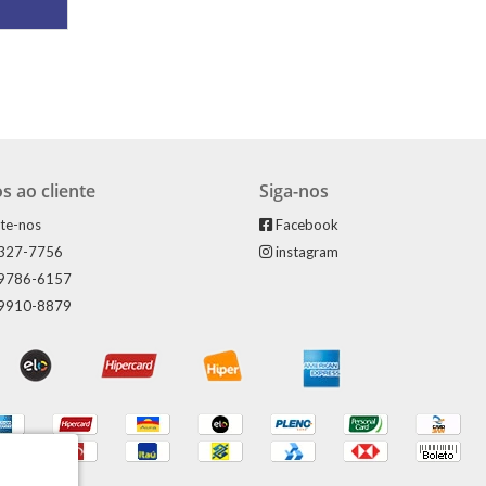
s ao cliente
Siga-nos
te-nos
Facebook
3327-7756
instagram
99786-6157
99910-8879