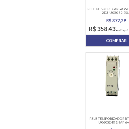
RELE DE SOBRECARGA W
2D3-U050 32-50 
R$ 377,29
R$ 358,43
no Depós
COMPRAR
RELE TEMPORIZADOR R
U060SE40 1NAF 6-
220VAC/24VDC