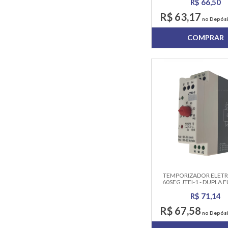
R$ 66,50
R$ 63,17
no Depósi
COMPRAR
TEMPORIZADOR ELET
60SEG JTEI-1 - DUPLA
R$ 71,14
R$ 67,58
no Depósi