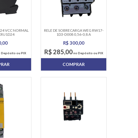
 24 VCC NORMAL
RELE DE SOBRECARGA WEG RW17-
XRU1D24
1D3-D008 0,56-0,8 A
0,00
R$ 300,00
R$ 285,00
 Depósito ou PIX
no Depósito ou PIX
PRAR
COMPRAR