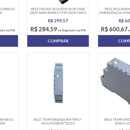
EG RWL67-
RELÉ FALTA E SEQUÊNCIA DE FASE
RELÉ SEGURAN
A
380V 440V RMW17-FSF01D97 WEG
EMERGÊNCIA CPW1
W
R$ 299,57
R$ 63
R$ 284,59
R$ 600,67
ito ou PIX
no Depósito ou PIX
n
COMPRAR
COM
TW-RE01-
RELE TEMPORIZADOR RTW17-
RELE TEMPORI
60S
A01U010SE05*02/23
RDI01-U