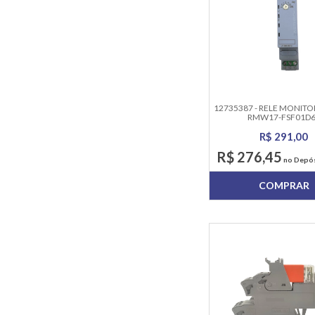
12735387 - RELE MONI
RMW17-FSF01D
R$ 291,00
R$ 276,45
no Depós
COMPRAR