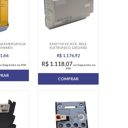
DA EMERGENCIA
EASY719-DC-RCX - RELE
5044401
ELETRONICO 12ED/6SD
1,46
R$ 1.176,92
R$ 1.118,07
o Depósito ou PIX
no Depósito ou
PIX
PRAR
COMPRAR