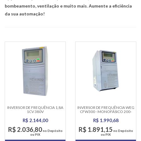
bombeamento, ventilação e muito mais
.
Aumente a eficiência
da sua automação!
INVERSOR DE FREQUÊNCIA 1,8A
INVERSOR DE FREQUÊNCIA WEG
1CV 380V
CFW300 - MONOFÁSICO 200-
CFW300A01PT8T4NB20 WEG
240V, 7.3A
R$ 2.144,00
R$ 1.990,68
R$ 2.036,80
R$ 1.891,15
no Depósito
no Depósito
ou PIX
ou PIX