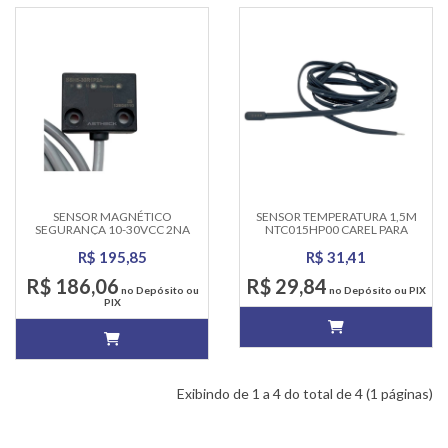
SENSOR MAGNÉTICO
SENSOR TEMPERATURA 1,5M
SEGURANÇA 10-30VCC 2NA
NTC015HP00 CAREL PARA
CABO 2 METROS 5MM
REFRIGERAÇÃO
R$ 195,85
R$ 31,41
R$ 186,06
R$ 29,84
no Depósito ou
no Depósito ou PIX
PIX
Exibindo de 1 a 4 do total de 4 (1 páginas)