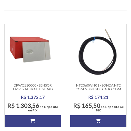
DPWC110000 - SENSOR
NTC060WH01 - SONDA NTC
TEMPERATURA E UMIDADE
COM 6,0MTS DE CABO COM
CAREL
PONTA DE INOX Ø 6 CAREL
R$ 1.372,17
R$ 174,21
R$ 1.303,56
R$ 165,50
no Depósito
no Depósito ou
ou PIX
PIX