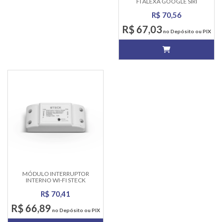
FI ALEXA GOOGLE SIRI
SMARTECK
R$ 70,56
R$ 67,03
no Depósito ou PIX
MÓDULO INTERRUPTOR
INTERNO WI-FI STECK
COMPATÍVEL COM ALEXA
R$ 70,41
R$ 66,89
no Depósito ou PIX