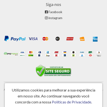
Siga-nos
Facebook
instagram
Utilizamos cookies para melhorar a sua experiência
Astheck Montagens, Import Distrib Material Elétrico Ltda - CNPJ: 16.863.633/0001-63 - I.E.:
em nosso site.
Ao continuar navegando você
708.167.860.114
concorda com a nossa
Políticas de Privacidade
.
Rua Elso Previtale 950 - Jardim Alto da Colina - Valinhos / SP - CEP 13272-300